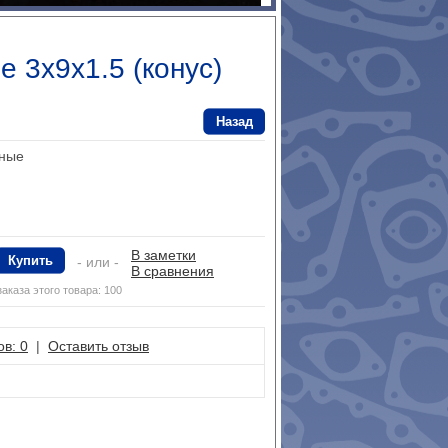
 3x9x1.5 (конус)
Назад
ные
В заметки
Купить
- или -
В сравнения
аказа этого товара: 100
в: 0
|
Оставить отзыв