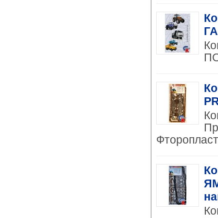
Ко
ГА
Ко
ПО
Ко
PR
Ко
Пр
Фтороплас
Ко
ЯМ
на
Ко