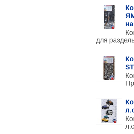
Ко
ЯМ
на
Ко
для раздель
Ко
ST
Ко
Пр
Ко
л.
Ко
л.