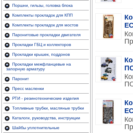
Поршни, гильзы, головка блока
Комплекты прокладок для КПП
Ко
EC
Комплекты прокладок для мостов
Ко
Паронитовые прокладки двигателя
Пр
Прокладки ГБЦ и коллекторов
Прокладки крышек, поддонов
Ко
Прокладки межфланцевые на
ПО
запорную арматуру
Ко
Паронит
ПО
Пресс масленки
РТИ - резинотехнические изделия
Ко
Топливные трубки, масляные трубки
EC
Каталоги, руководства, инструкции
Ко
Пр
Шайбы уплотнительные