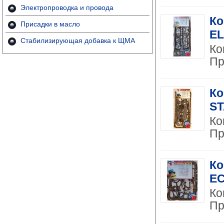
Электропроводка и провода
Ко
Присадки в масло
EL
Стабилизирующая добавка к ЩМА
Ко
Пр
Ко
ST
Ко
Пр
Ко
EC
Ко
Пр