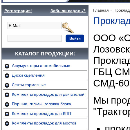
Главная
»
Проклад
Регистрация!
Забыли пароль?
Прокла
ООО «С
Войти
Лозовск
КАТАЛОГ ПРОДУКЦИИ:
Проклад
Аккумуляторы автомобильные
ГБЦ СМД
Диски сцепления
СМД-60
Ленты тормозные
Комплекты прокладок для двигателей
Мы прод
Поршни, гильзы, головка блока
"Тракто
Комплекты прокладок для КПП
Комплекты прокладок для мостов
прок